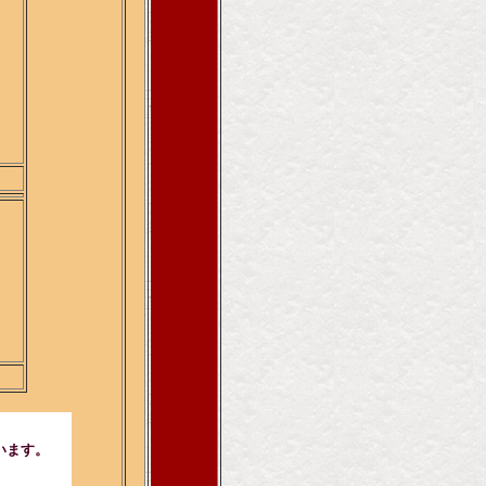
ら
います。