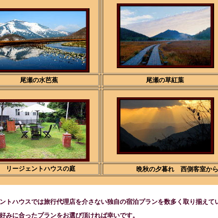
尾瀬の水芭蕉
尾瀬の草紅葉
リージェントハウスの庭
晩秋の夕暮れ
西側客室か
トハウスでは旅行代理店を介さない独自の宿泊プランを数多く取り揃えて
みに合ったプランをお選び頂ければ幸いです。