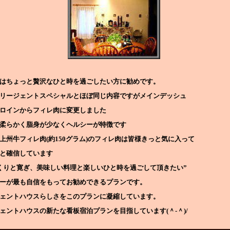
はちょっと贅沢なひと時を過ごしたい方に勧めです。
リージェントスペシャルとほぼ同じ内容ですがメインデッシュ
ロインからフィレ肉に変更しました
柔らかく脂身が少なくヘルシーが特徴です
上州牛フィレ肉(約150グラム)のフィレ肉は皆様きっと気に入って
と確信しています
くりと寛ぎ、美味しい料理と楽しいひと時を過ごして頂きたい”
ーが最も自信をもってお勧めできるプランです。
ェントハウスらしさをこのプランに凝縮しています。
ェントハウスの新たな看板宿泊プランを目指しています(＾-＾)/