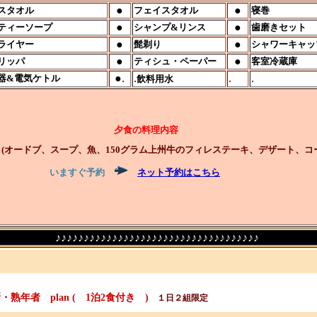
●
●
スタオル
フェイスタオル
寝巻
●
●
ティーソープ
シャンプ&リンス
歯磨きセット
●
●
ライヤー
髭剃り
シャワーキャッ
●
●
リッパ
ティシュ・ペーパー
客室冷蔵庫
●
.
.
.
.
器&電気ケトル
飲料用水
食の料理内容
ブ、スープ、魚、150グラム上州牛のフィレステーキ、デザート、コー
いますぐ予約
ネット予約はこちら
♪
♪
♪
♪
♪
♪
♪
♪
♪
♪
♪
♪
♪
♪
♪
♪
♪
♪
♪
♪
♪
♪
♪
♪
♪
♪
♪
♪
♪
♪
♪
♪
♪
♪
♪
♪
熟年者 plan ( 1泊2食付き )
１日２組限定