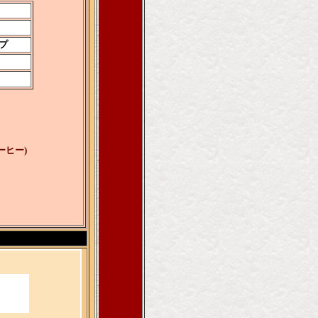
プ
ヒー)