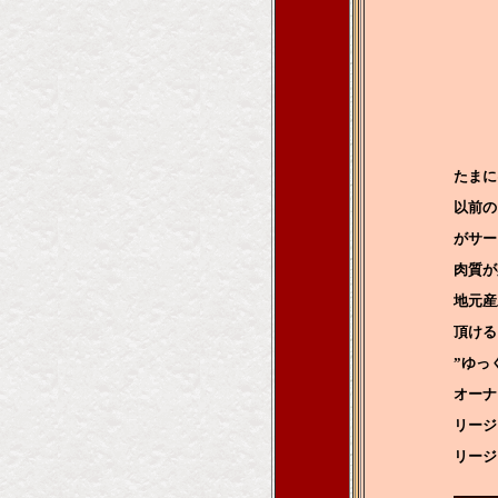
たまに
以前の
がサー
肉質が
地元産
頂ける
”ゆっ
オーナ
リージ
リージ