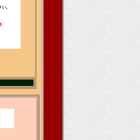
さい。
用