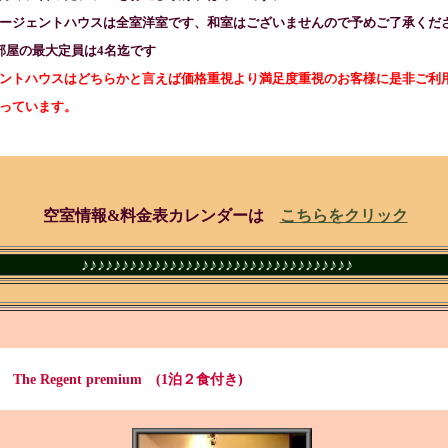
ージェントハウスは全室洋室です、和室はございませんので予めご了承くだ
屋の最大定員は4名迄です
ントハウスはどちらかと言えば価格重視より満足度重視のお客様に是非ご利
ています。
空室情報&料金表カレンダーは
こちらをクリック
♪
♪
♪
♪
♪
♪
♪
♪
♪
♪
♪
♪
♪
♪
♪
♪
♪
♪
♪
♪
♪
♪
♪
♪
♪
♪
♪
♪
♪
♪
♪
♪
♪
♪
. The Regent premium (1泊２食付き)