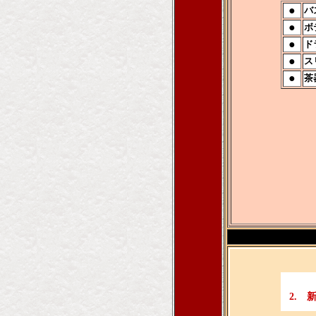
●
バ
●
ボ
●
ド
●
ス
●
茶
夕
(オード
2.
新・