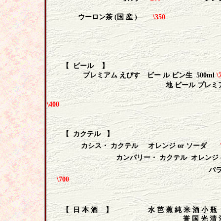
ウーロン茶
(
国 産
)
\350
【
ビール
】
プレミアム えびす ビー ル
ビン生
500ml
\
地 ビール プレ
ノンアルコー ルビ
\400
【
カクテル
】
カシス・ カクテル
オレンジ
or
ソーダ
カンパリー・ カクテル
オレンジ
パライソ・ カ
\700
【
日 本 酒
】
水 芭 蕉 純 米 酒 小 瓶
誉 国 光 清 