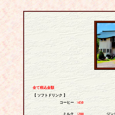
全て税込金額
【
ソフトドリンク
】
コーヒー
\450
ミルク
\200
ジン