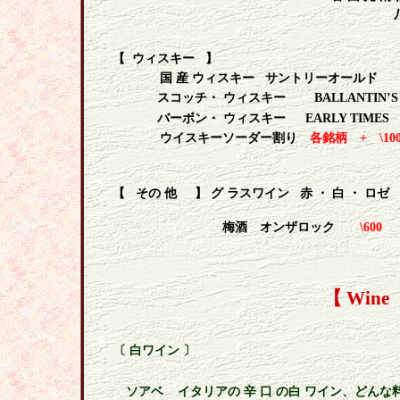
【
ウィスキー
】
国 産 ウィスキー
サントリーオールド
スコッチ・ ウィスキー
BALLANTIN’S
バーボン・ ウィスキー
EARLY TIMES
ウイスキーソーダー割り
各銘柄
+
\10
【
その 他
】 グ ラスワイン
赤 ・ 白 ・ ロ
梅酒 オンザロック
\600
【
Wine
〔
白ワイン
〕
ソアベ
イタリアの 辛 口 の白 ワイン、どんな