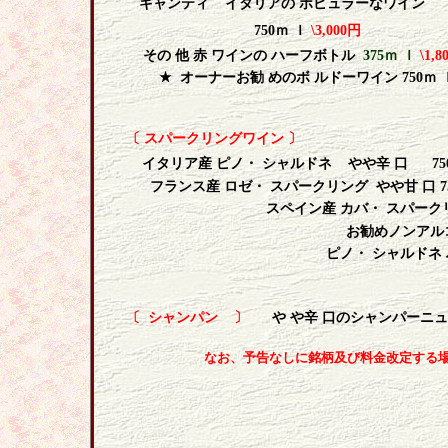
キャンティ
イタリアの ポピュラーなワイン
750
ｍ ｌ
\3,000
円
その 他 赤 ワインの ハーフボトル
375
ｍ ｌ
\1,8
★
オーナーお勧 めのボ ルドーワイン
750
ｍ 
〔 スパークリングワイン 〕
イタリア産 ピノ・ シャルドネ
やや辛 口
75
フランス産 ロゼ・ スパークリング
やや甘 口
7
スペイン産 カバ・ スパーク
お勧めノンアルコール スパ
ピノ・ シャルドネ
〔
シャンパン
〕
や や辛 口のシャンパーニュ
なお、予告なしに銘柄及び料金改定する場