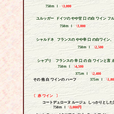
750
ｍ ｌ
\3,000
ユルッガー
ドイツの やや甘 口 の白 ワイン フル
750
ｍ ｌ
\3,000
シャルドネ
フランスの やや辛 口 の白ワイン
750
ｍ ｌ
\2,500
シャブリ
フランスの 辛 口 の 白 ワインと言
750
ｍ ｌ
\4,500
375
ｍ ｌ
\2,400
その 他 白 ワインの ハーフ
375
ｍ ｌ
\1,8
〔
赤 ワイン
〕
コートデュローヌ ルージュ
しっかりとした
750
ｍ ｌ
\3,000
円